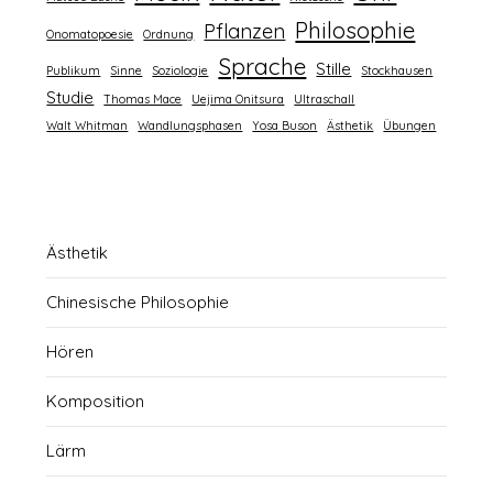
Philosophie
Pflanzen
Onomatopoesie
Ordnung
Sprache
Stille
Publikum
Sinne
Soziologie
Stockhausen
Studie
Thomas Mace
Uejima Onitsura
Ultraschall
Walt Whitman
Wandlungsphasen
Yosa Buson
Ästhetik
Übungen
Ästhetik
Chinesische Philosophie
Hören
Komposition
Lärm