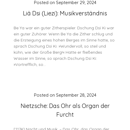
Posted on
September 29, 2024
Liä Dsi (Liezi): Musikverständnis
Be Ya war ein guter Zitherspieler. Dschung Dsï Ki war
ein guter Zuhörer. Wenn Be Ya die Zither schlug und
die Ersteigung eines hohen Berges im Sinne hatte, so
sprach Dschung Dsï Ki: »Wundervoll, so steil und
kühn, wie der Große Berg!« Hatte er fließendes
Wasser im Sinne, so sprach Dschung Dsï Ki:
»Vortrefflich, so…
Posted on
September 28, 2024
Nietzsche: Das Ohr als Organ der
Furcht
[1174] Nacht und Musik. – Das Ohr, das Organ der