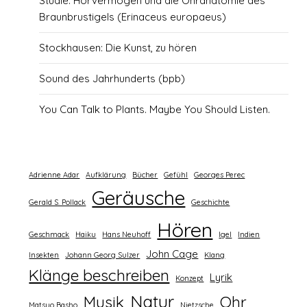
Studie: Hörvermögen und die Ohranatomie des
Braunbrustigels (Erinaceus europaeus)
Stockhausen: Die Kunst, zu hören
Sound des Jahrhunderts (bpb)
You Can Talk to Plants. Maybe You Should Listen.
Adrienne Adar
Aufklärung
Bücher
Gefühl
Georges Perec
Geräusche
Gerald S. Pollack
Geschichte
Hören
Geschmack
Haiku
Hans Neuhoff
Igel
Indien
John Cage
Insekten
Johann Georg Sulzer
Klang
Klänge beschreiben
Lyrik
Konzept
Natur
Musik
Ohr
Matsuo Basho
Nietzsche