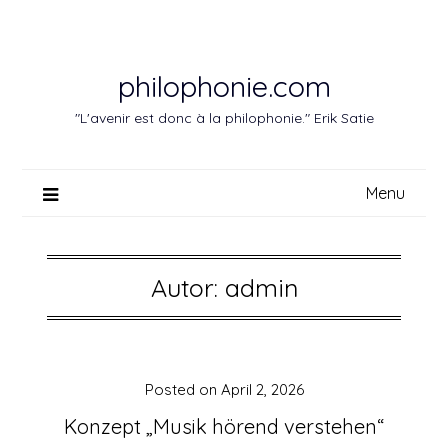
Skip
to
content
philophonie.com
"L'avenir est donc à la philophonie." Erik Satie
Menu
Autor:
admin
Posted on
April 2, 2026
Konzept „Musik hörend verstehen“