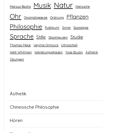
Natur
Musik
Matsuo Basho
Nietzsche
Ohr
Pflanzen
Onomatopoesie
Ordnung
Philosophie
Publikum
Sinne
Soziologie
Sprache
Stille
Studie
Stockhausen
Thomas Mace
Uejima Onitsura
Ultraschall
Walt Whitman
Wandlungsphasen
Yosa Buson
Ästhetik
Übungen
Ästhetik
Chinesische Philosophie
Hören