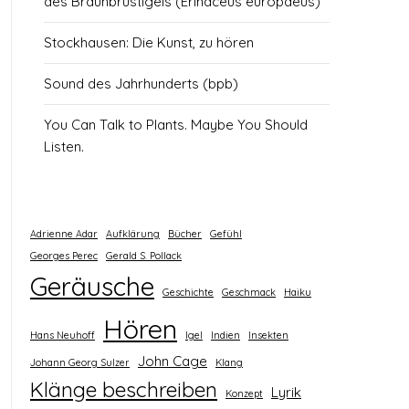
des Braunbrustigels (Erinaceus europaeus)
Stockhausen: Die Kunst, zu hören
Sound des Jahrhunderts (bpb)
You Can Talk to Plants. Maybe You Should
Listen.
Adrienne Adar
Aufklärung
Bücher
Gefühl
Georges Perec
Gerald S. Pollack
Geräusche
Geschichte
Geschmack
Haiku
Hören
Hans Neuhoff
Igel
Indien
Insekten
John Cage
Johann Georg Sulzer
Klang
Klänge beschreiben
Lyrik
Konzept