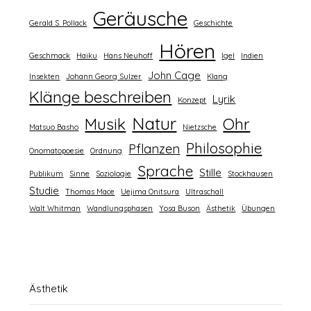
Geräusche
Gerald S. Pollack
Geschichte
Hören
Geschmack
Haiku
Hans Neuhoff
Igel
Indien
John Cage
Insekten
Johann Georg Sulzer
Klang
Klänge beschreiben
Lyrik
Konzept
Natur
Musik
Ohr
Matsuo Basho
Nietzsche
Philosophie
Pflanzen
Onomatopoesie
Ordnung
Sprache
Stille
Publikum
Sinne
Soziologie
Stockhausen
Studie
Thomas Mace
Uejima Onitsura
Ultraschall
Walt Whitman
Wandlungsphasen
Yosa Buson
Ästhetik
Übungen
Ästhetik