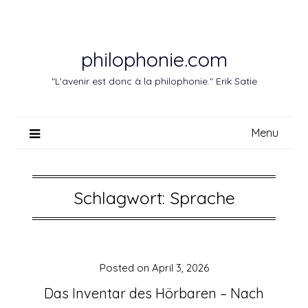
Skip
to
content
philophonie.com
"L'avenir est donc à la philophonie." Erik Satie
Menu
Schlagwort:
Sprache
Posted on
April 3, 2026
Das Inventar des Hörbaren – Nach