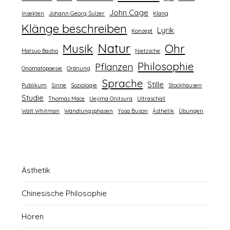
John Cage
Insekten
Johann Georg Sulzer
Klang
Klänge beschreiben
Lyrik
Konzept
Natur
Musik
Ohr
Matsuo Basho
Nietzsche
Philosophie
Pflanzen
Onomatopoesie
Ordnung
Sprache
Stille
Publikum
Sinne
Soziologie
Stockhausen
Studie
Thomas Mace
Uejima Onitsura
Ultraschall
Walt Whitman
Wandlungsphasen
Yosa Buson
Ästhetik
Übungen
Ästhetik
Chinesische Philosophie
Hören