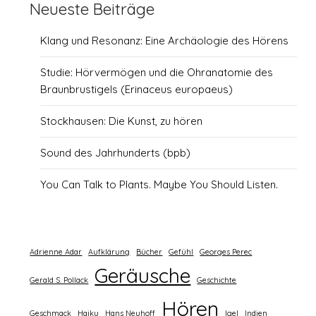
Neueste Beiträge
Klang und Resonanz: Eine Archäologie des Hörens
Studie: Hörvermögen und die Ohranatomie des
Braunbrustigels (Erinaceus europaeus)
Stockhausen: Die Kunst, zu hören
Sound des Jahrhunderts (bpb)
You Can Talk to Plants. Maybe You Should Listen.
Adrienne Adar
Aufklärung
Bücher
Gefühl
Georges Perec
Geräusche
Gerald S. Pollack
Geschichte
Hören
Geschmack
Haiku
Hans Neuhoff
Igel
Indien