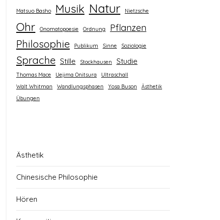
Natur
Musik
Matsuo Basho
Nietzsche
Ohr
Pflanzen
Onomatopoesie
Ordnung
Philosophie
Publikum
Sinne
Soziologie
Sprache
Stille
Studie
Stockhausen
Thomas Mace
Uejima Onitsura
Ultraschall
Walt Whitman
Wandlungsphasen
Yosa Buson
Ästhetik
Übungen
Ästhetik
Chinesische Philosophie
Hören