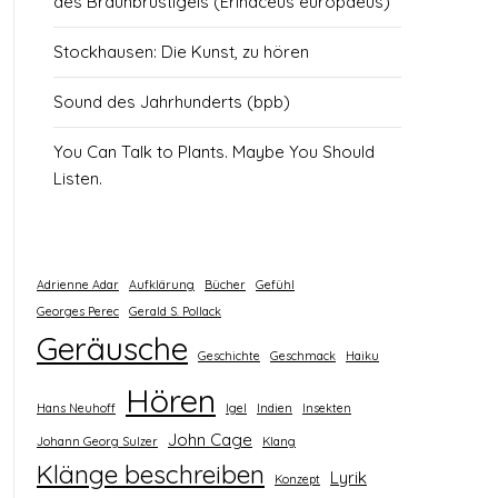
des Braunbrustigels (Erinaceus europaeus)
Stockhausen: Die Kunst, zu hören
Sound des Jahrhunderts (bpb)
You Can Talk to Plants. Maybe You Should
Listen.
Adrienne Adar
Aufklärung
Bücher
Gefühl
Georges Perec
Gerald S. Pollack
Geräusche
Geschichte
Geschmack
Haiku
Hören
Hans Neuhoff
Igel
Indien
Insekten
John Cage
Johann Georg Sulzer
Klang
Klänge beschreiben
Lyrik
Konzept