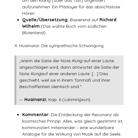
um den Klang (oder das Tao) ungefiltert
aufzunehmen. Ein Plädoyer für das absichtslose
Hören.
Quelle/Übersetzung:
Basierend auf
Richard
Wilhelm
(Das wahre Buch vom südlichen
Blütenland).
4. Huainanzi: Die sympathische Schwingung
„Wenn die Saite der Note
Kung
auf einer Laute
angeschlagen wird, dann antwortet die Saite der
Note
Kung
auf einer anderen Laute. […] Dies
geschieht, weil sie in ihrem Tonmaß und ihrer
Beschaffenheit identisch sind.“
—
Huainanzi
, Kap. 6 (
Lanmingxun
).
Kommentar:
Die Entdeckung der Resonanz als
kosmisches Prinzip. Alles, was gleich gestimmt ist,
kommuniziert miteinander – eine wunderbare
Analogie für die Wirkung von Musik auf die Seele.