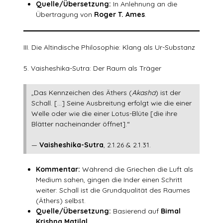
Quelle/Übersetzung:
In Anlehnung an die
Übertragung von
Roger T. Ames
.
III. Die Altindische Philosophie: Klang als Ur-Substanz
5. Vaisheshika-Sutra: Der Raum als Träger
„Das Kennzeichen des Äthers (
Akasha
) ist der
Schall. […] Seine Ausbreitung erfolgt wie die einer
Welle oder wie die einer Lotus-Blüte [die ihre
Blätter nacheinander öffnet].“
—
Vaisheshika-Sutra
, 2.1.26 & 2.1.31.
Kommentar:
Während die Griechen die Luft als
Medium sahen, gingen die Inder einen Schritt
weiter: Schall ist die Grundqualität des Raumes
(Äthers) selbst.
Quelle/Übersetzung:
Basierend auf
Bimal
Krishna Matilal
.