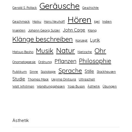
Geräusche
Gerald S. Pollack
Geschichte
Hören
Geschmack
Haiku
Hans Neuhoff
Igel
Indien
John Cage
Insekten
Johann Georg Sulzer
Klang
Klänge beschreiben
Lyrik
Konzept
Natur
Musik
Ohr
Matsuo Basho
Nietzsche
Philosophie
Pflanzen
Onomatopoesie
Ordnung
Sprache
Stille
Publikum
Sinne
Soziologie
Stockhausen
Studie
Thomas Mace
Uejima Onitsura
Ultraschall
Walt Whitman
Wandlungsphasen
Yosa Buson
Ästhetik
Übungen
Ästhetik