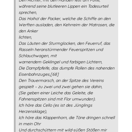
Den Richter, mit den Händen fest am Pulte,
während seine blutleeren Lippen ein Todesurteil
sprechen,
Das Hoiho! der Packer, welche die Schiffe an den
Werften ausladen, den Kehrreim der Matrosen, die
den Anker
lichten,
Das Läuten der Sturmglocken, den Feuerruf, das
Rasseln heranstürmender Feuerspritzen und
Schlauchwagen, mit
warnendem Geklingel und farbigen Lichtern,
Die Dampfpfeife, das dumpfe Rollen des nahenden
Eisenbahnzuges,[68]
Den Trauermarsch, an der Spitze des Vereins
gespielt – zu zwei und zwei gehen sie dahin,
(Sie geben einer Leiche das Geleite, die
Fahnenspitzen sind mit Flor umwunden).
Ich höre das Cello (es ist des Jünglings
Herzensklage),
Ich höre das Klappenhorn, die Töne dringen schnell
in mein Ohr
Und durchschüttern mit wild-süßen Stößen mir