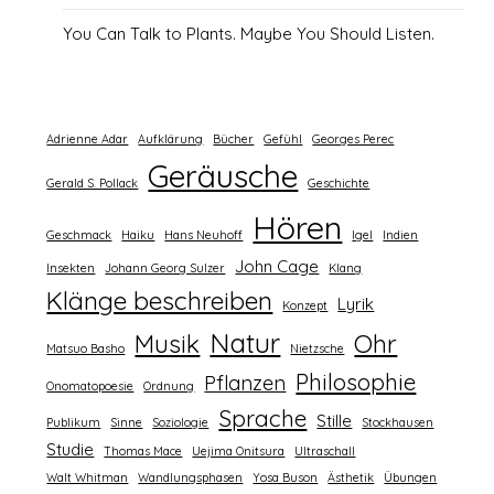
You Can Talk to Plants. Maybe You Should Listen.
Adrienne Adar
Aufklärung
Bücher
Gefühl
Georges Perec
Geräusche
Gerald S. Pollack
Geschichte
Hören
Geschmack
Haiku
Hans Neuhoff
Igel
Indien
John Cage
Insekten
Johann Georg Sulzer
Klang
Klänge beschreiben
Lyrik
Konzept
Natur
Musik
Ohr
Matsuo Basho
Nietzsche
Philosophie
Pflanzen
Onomatopoesie
Ordnung
Sprache
Stille
Publikum
Sinne
Soziologie
Stockhausen
Studie
Thomas Mace
Uejima Onitsura
Ultraschall
Walt Whitman
Wandlungsphasen
Yosa Buson
Ästhetik
Übungen