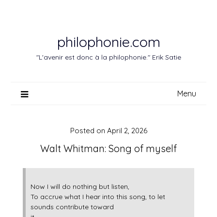
Skip
to
content
philophonie.com
"L'avenir est donc à la philophonie." Erik Satie
Menu
Posted on
April 2, 2026
Walt Whitman: Song of myself
Now I will do nothing but listen,
To accrue what I hear into this song, to let
sounds contribute toward