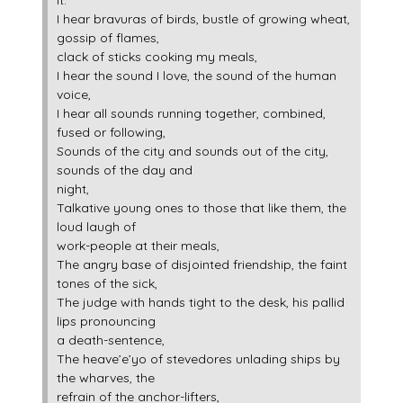
it.
I hear bravuras of birds, bustle of growing wheat,
gossip of flames,
clack of sticks cooking my meals,
I hear the sound I love, the sound of the human
voice,
I hear all sounds running together, combined,
fused or following,
Sounds of the city and sounds out of the city,
sounds of the day and
night,
Talkative young ones to those that like them, the
loud laugh of
work-people at their meals,
The angry base of disjointed friendship, the faint
tones of the sick,
The judge with hands tight to the desk, his pallid
lips pronouncing
a death-sentence,
The heave’e’yo of stevedores unlading ships by
the wharves, the
refrain of the anchor-lifters,